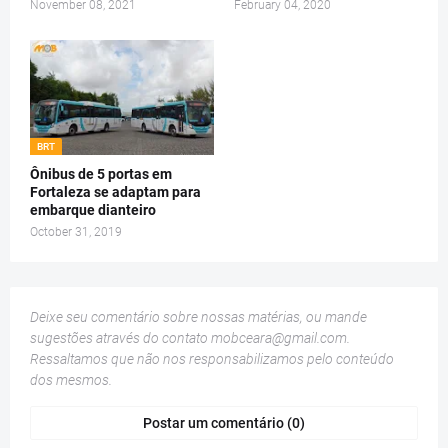
November 08, 2021
February 04, 2020
BRT
Ônibus de 5 portas em
Fortaleza se adaptam para
embarque dianteiro
October 31, 2019
Deixe seu comentário sobre nossas matérias, ou mande
sugestões através do contato
mobceara@gmail.com
.
Ressaltamos que não nos responsabilizamos pelo conteúdo
dos mesmos.
Postar um comentário (0)