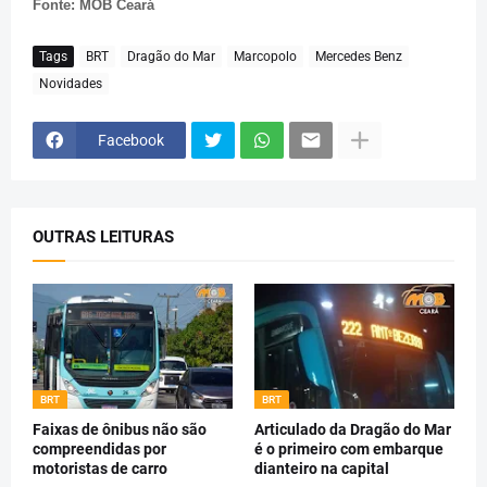
Fonte: MOB Ceará
Tags
BRT
Dragão do Mar
Marcopolo
Mercedes Benz
Novidades
Facebook
OUTRAS LEITURAS
BRT
BRT
Faixas de ônibus não são
Articulado da Dragão do Mar
compreendidas por
é o primeiro com embarque
motoristas de carro
dianteiro na capital