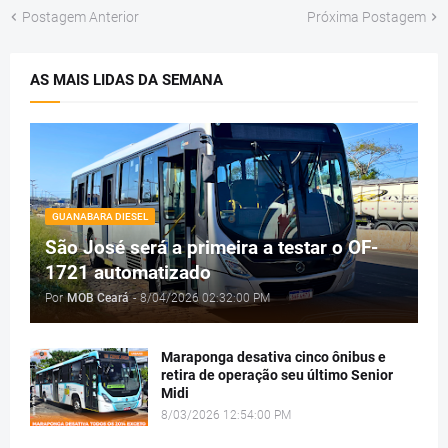
Postagem Anterior
Próxima Postagem
AS MAIS LIDAS DA SEMANA
GUANABARA DIESEL
São José será a primeira a testar o OF-
1721 automatizado
Por
MOB Ceará
-
8/04/2026 02:32:00 PM
Maraponga desativa cinco ônibus e
retira de operação seu último Senior
Midi
8/03/2026 12:54:00 PM