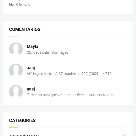
Há 3 horas
COMENTÁRIOS
Mayla
Obrigada pela informação.
aasj
Até hoje é assim. A 67 mantém o 907 (2009) na 710....
aasj
Torcendo para que venha mais ônibus automatizados ...
CATEGORIES