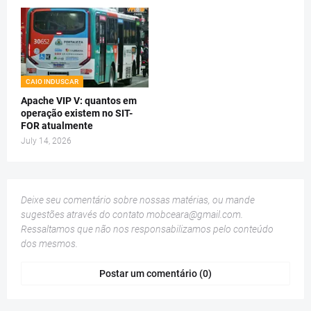
CAIO INDUSCAR
Apache VIP V: quantos em
operação existem no SIT-
FOR atualmente
July 14, 2026
Deixe seu comentário sobre nossas matérias, ou mande
sugestões através do contato
mobceara@gmail.com
.
Ressaltamos que não nos responsabilizamos pelo conteúdo
dos mesmos.
Postar um comentário (0)