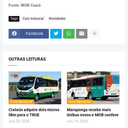
Fonte: MOB Ceará
Tags
Caio Induscar
Novidades
Facebook
OUTRAS LEITURAS
CAIO INDUSCAR
CAIO INDUSCAR
Crateús adquire dois micros
Maraponga recebe mais
0km para o TRUE
ônibus novos e MOB confere
July 30, 2026
July 16, 2026