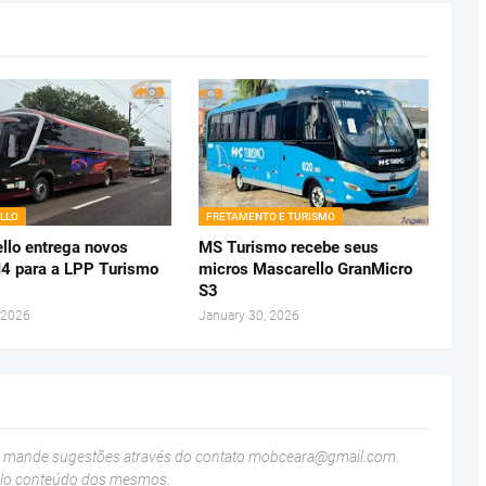
LLO
FRETAMENTO E TURISMO
llo entrega novos
MS Turismo recebe seus
 para a LPP Turismo
micros Mascarello GranMicro
S3
 2026
January 30, 2026
u mande sugestões através do contato
mobceara@gmail.com
.
elo conteúdo dos mesmos.