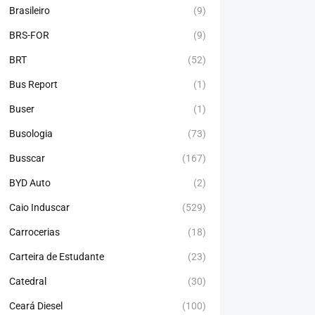
Brasileiro
(9)
BRS-FOR
(9)
BRT
(52)
Bus Report
(1)
Buser
(1)
Busologia
(73)
Busscar
(167)
BYD Auto
(2)
Caio Induscar
(529)
Carrocerias
(18)
Carteira de Estudante
(23)
Catedral
(30)
Ceará Diesel
(100)