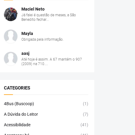
Maciel Neto
Já falei é questão de meses, a São
Benedito fechar...
Mayla
Obrigada pela informação.
aasj
Até hoje é assim. A 67 mantém o 907
(2009) na 710....
CATEGORIES
4Bus (Buscoop)
(1)
A Dúvida do Leitor
(7)
Acessibilidade
(41)