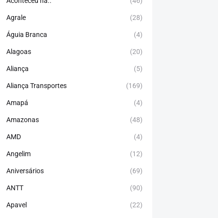
Aconteceu há..
(46)
Agrale
(28)
Águia Branca
(4)
Alagoas
(20)
Aliança
(5)
Aliança Transportes
(169)
Amapá
(4)
Amazonas
(48)
AMD
(4)
Angelim
(12)
Aniversários
(69)
ANTT
(90)
Apavel
(22)