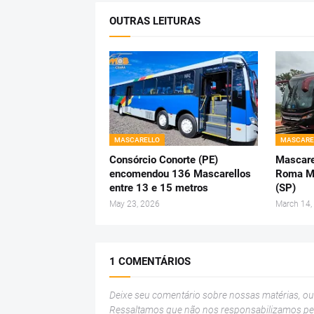
OUTRAS LEITURAS
MASCARELLO
MASCARE
Consórcio Conorte (PE)
Mascare
encomendou 136 Mascarellos
Roma M4
entre 13 e 15 metros
(SP)
May 23, 2026
March 14,
1 COMENTÁRIOS
Deixe seu comentário sobre nossas matérias, o
Ressaltamos que não nos responsabilizamos p