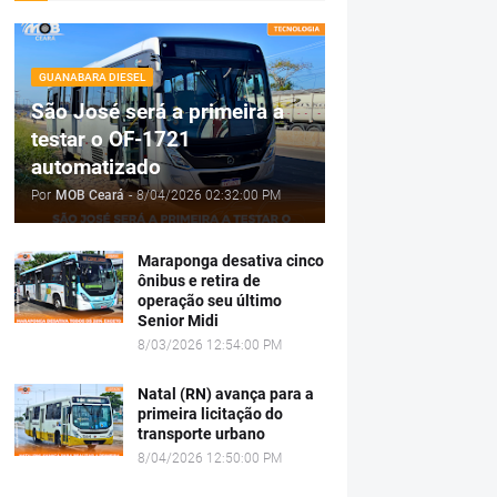
GUANABARA DIESEL
São José será a primeira a
testar o OF-1721
automatizado
Por
MOB Ceará
-
8/04/2026 02:32:00 PM
Maraponga desativa cinco
ônibus e retira de
operação seu último
Senior Midi
8/03/2026 12:54:00 PM
Natal (RN) avança para a
primeira licitação do
transporte urbano
8/04/2026 12:50:00 PM