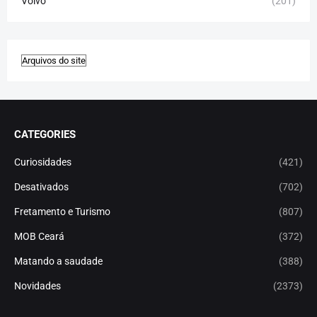
Volvo
(201)
CATEGORIES
Curiosidades
(421)
Desativados
(702)
Fretamento e Turismo
(807)
MOB Ceará
(372)
Matando a saudade
(388)
Novidades
(2373)