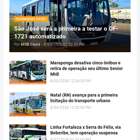
GUANABARA DIESEL
São José será a primeira a testar o OF-
1721 automatizado
Por
MOB Ceará
-
8/04/2026 02:32:00 PM
Maraponga desativa cinco ônibus e
retira de operação seu último Senior
Midi
8/03/2026 12:54:00 PM
Natal (RN) avança para a primeira
licitação do transporte urbano
8/04/2026 12:50:00 PM
Linha Fortaleza x Serra do Félix, via
Beberibe, tem operação suspensa
8/07/2026 04:34:00 PM