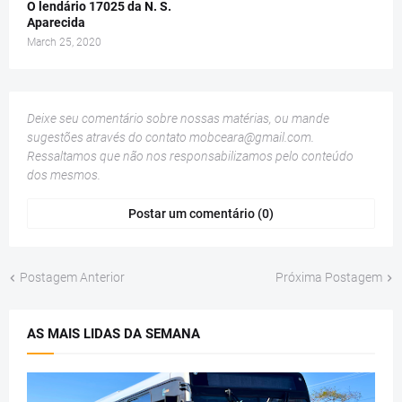
O lendário 17025 da N. S.
Aparecida
March 25, 2020
Deixe seu comentário sobre nossas matérias, ou mande
sugestões através do contato
mobceara@gmail.com
.
Ressaltamos que não nos responsabilizamos pelo conteúdo
dos mesmos.
Postar um comentário (0)
Postagem Anterior
Próxima Postagem
AS MAIS LIDAS DA SEMANA