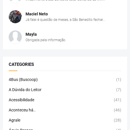
Maciel Neto
Já falei é questão de meses, a São Benedito fechar...
Mayla
Obrigada pela informação.
CATEGORIES
4Bus (Buscoop)
(1)
A Dúvida do Leitor
(7)
Acessibilidade
(41)
Aconteceu há..
(46)
Agrale
(28)