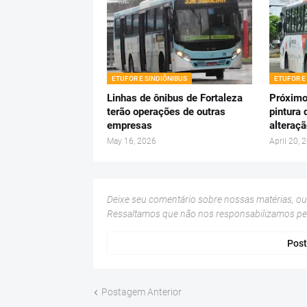
ETUFOR E SINDIÔNIBUS
ETUFOR E
Linhas de ônibus de Fortaleza
Próximo
terão operações de outras
pintura 
empresas
alteraçã
May 16, 2026
April 20, 
Deixe seu comentário sobre nossas matérias, o
Ressaltamos que não nos responsabilizamos p
Post
Postagem Anterior