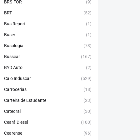
BRS-FOR
(9)
BRT
(52)
Bus Report
(1)
Buser
(1)
Busologia
(73)
Busscar
(167)
BYD Auto
(2)
Caio Induscar
(529)
Carrocerias
(18)
Carteira de Estudante
(23)
Catedral
(30)
Ceará Diesel
(100)
Cearense
(96)