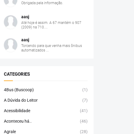
Obrigada pela informação.
aasj
Até hoje é assim. A 67 mantém o 907
(2009) na 710....
aasj
Torcendo para que venha mais ônibus
automatizados ...
CATEGORIES
4Bus (Buscoop)
(1)
A Dúvida do Leitor
(7)
Acessibilidade
(41)
Aconteceu há..
(46)
Agrale
(28)