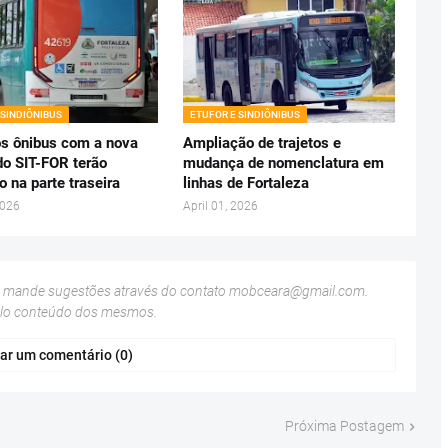
 SINDIÔNIBUS
ETUFOR E SINDIÔNIBUS
s ônibus com a nova
Ampliação de trajetos e
do SIT-FOR terão
mudança de nomenclatura em
o na parte traseira
linhas de Fortaleza
2026
April 01, 2026
u mande sugestões através do contato
mobceara@gmail.com
.
elo conteúdo dos mesmos.
ar um comentário (0)
Próxima Postagem