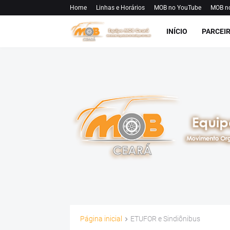
Home
Linhas e Horários
MOB no YouTube
MOB n
INÍCIO
PARCEI
Página inicial
ETUFOR e Sindiônibus