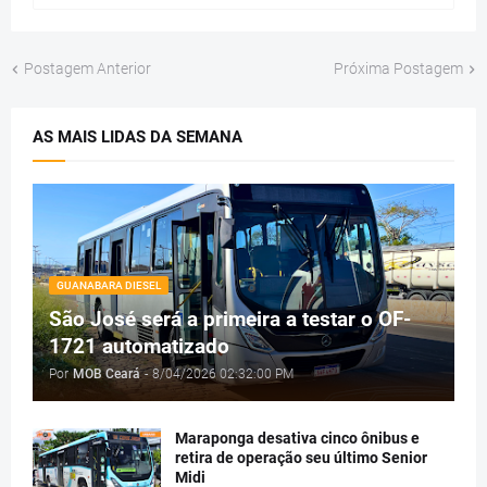
Postagem Anterior
Próxima Postagem
AS MAIS LIDAS DA SEMANA
GUANABARA DIESEL
São José será a primeira a testar o OF-
1721 automatizado
Por
MOB Ceará
-
8/04/2026 02:32:00 PM
Maraponga desativa cinco ônibus e
retira de operação seu último Senior
Midi