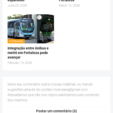
expandido
Fortaleza
June 23, 2026
March 12, 2026
COTIDIANO
Integração entre ônibus e
metrô em Fortaleza pode
avançar
February 13, 2026
Deixe seu comentário sobre nossas matérias, ou mande
sugestões através do contato
mobceara@gmail.com
.
Ressaltamos que não nos responsabilizamos pelo conteúdo
dos mesmos.
Postar um comentário (0)