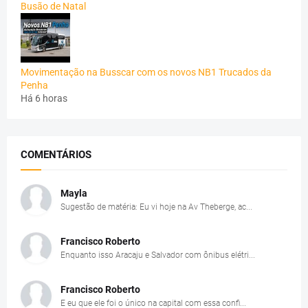
Busão de Natal
Movimentação na Busscar com os novos NB1 Trucados da
Penha
Há 6 horas
COMENTÁRIOS
Mayla
Sugestão de matéria: Eu vi hoje na Av Theberge, ac...
Francisco Roberto
Enquanto isso Aracaju e Salvador com ônibus elétri...
Francisco Roberto
E eu que ele foi o único na capital com essa confi...