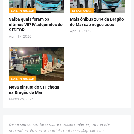
CAIO INDUSCAR
DESATIVADOS
Saiba quais foram os
Mais ônibus 2014 da Dragão
últimos VIP IV adquiridos do
do Mar são negociados
SIT-FOR
April 15, 2026
April 17, 2026
CAIO INDUSCAR
Nova pintura do SIT chega
na Dragão do Mar
March 25, 2026
Deixe seu comentário sobre nossas matérias, ou mande
sugestões através do contato
mobceara@gmail.com
.