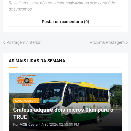
Ressaltamos que não nos responsabilizamos pelo conteúdo
dos mesmos.
Postar um comentário (0)
Postagem Anterior
Próxima Postagem
AS MAIS LIDAS DA SEMANA
CAIO INDUSCAR
Crateús adquire dois micros 0km para o
TRUE
Por
MOB Ceará
-
7/30/2026 02:58:00 PM