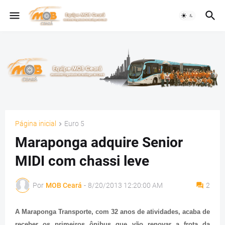
Página inicial
Euro 5
Maraponga adquire Senior
MIDI com chassi leve
Por
MOB Ceará
-
8/20/2013 12:20:00 AM
2
A Maraponga Transporte, com 32 anos de atividades, acaba de
receber os primeiros ônibus que vão renovar a frota da