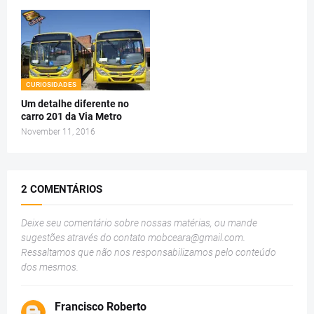
CURIOSIDADES
Um detalhe diferente no
carro 201 da Via Metro
November 11, 2016
2 COMENTÁRIOS
Deixe seu comentário sobre nossas matérias, ou mande
sugestões através do contato
mobceara@gmail.com
.
Ressaltamos que não nos responsabilizamos pelo conteúdo
dos mesmos.
Francisco Roberto