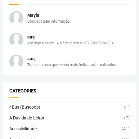
Mayla
Obrigada pela informação.
aasj
Até hoje é assim. A 67 mantém o 907 (2009) na 710....
aasj
Torcendo para que venha mais ônibus automatizados ...
CATEGORIES
4Bus (Buscoop)
(1)
A Dúvida do Leitor
(7)
Acessibilidade
(41)