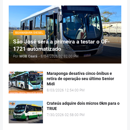
GUANABARA DIESEL
São José será a primeira a testar o OF-
1721 automatizado
Por
MOB Ceará
-
8/04/2026 02:32:00 PM
Maraponga desativa cinco ônibus e
retira de operação seu último Senior
Midi
8/03/2026 12:54:00 PM
Crateús adquire dois micros 0km para o
TRUE
7/30/2026 02:58:00 PM