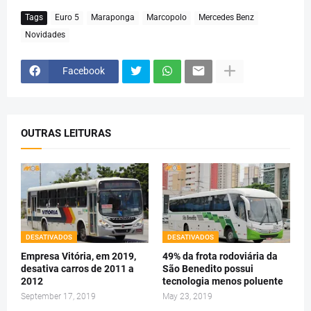
Tags
Euro 5
Maraponga
Marcopolo
Mercedes Benz
Novidades
Facebook
OUTRAS LEITURAS
DESATIVADOS
DESATIVADOS
Empresa Vitória, em 2019,
49% da frota rodoviária da
desativa carros de 2011 a
São Benedito possui
2012
tecnologia menos poluente
September 17, 2019
May 23, 2019