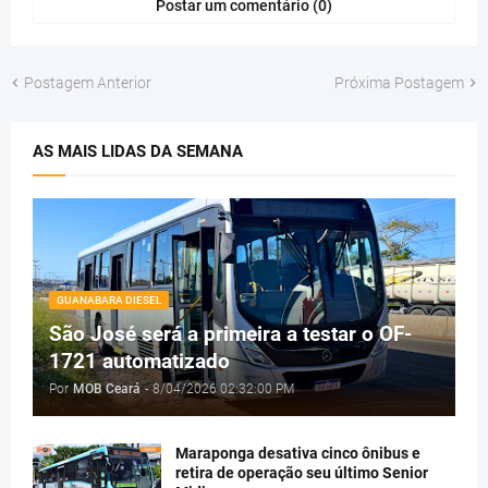
Postar um comentário (0)
Postagem Anterior
Próxima Postagem
AS MAIS LIDAS DA SEMANA
GUANABARA DIESEL
São José será a primeira a testar o OF-
1721 automatizado
Por
MOB Ceará
-
8/04/2026 02:32:00 PM
Maraponga desativa cinco ônibus e
retira de operação seu último Senior