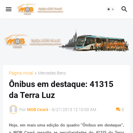
Página inicial
Mercedes Benz
Ônibus em destaque: 41315
da Terra Luz
Por
MOB Ceará
-
6/27/2013 12:10:00 AM
0
Hoje, em mais uma edição do quadro ''Ônibus em destaque'',
o MOB Ceará ressalta as peculiaridades do 41315 da Terra