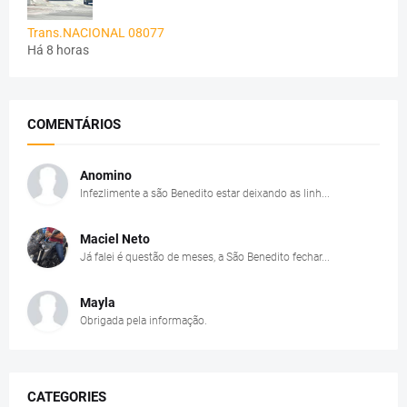
Trans.NACIONAL 08077
Há 8 horas
COMENTÁRIOS
Anomino
Infezlimente a são Benedito estar deixando as linh...
Maciel Neto
Já falei é questão de meses, a São Benedito fechar...
Mayla
Obrigada pela informação.
CATEGORIES