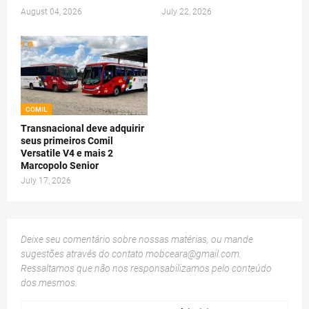
August 04, 2026
July 22, 2026
COMIL
Transnacional deve adquirir
seus primeiros Comil
Versatile V4 e mais 2
Marcopolo Senior
July 17, 2026
Deixe seu comentário sobre nossas matérias, ou mande
sugestões através do contato
mobceara@gmail.com
.
Ressaltamos que não nos responsabilizamos pelo conteúdo
dos mesmos.