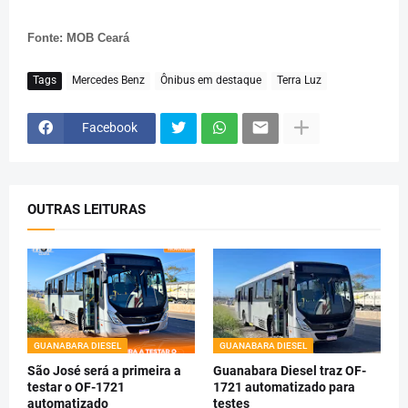
Fonte: MOB Ceará
Tags
Mercedes Benz
Ônibus em destaque
Terra Luz
Facebook
OUTRAS LEITURAS
GUANABARA DIESEL
GUANABARA DIESEL
São José será a primeira a
Guanabara Diesel traz OF-
testar o OF-1721
1721 automatizado para
automatizado
testes