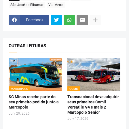
São José de Ribamar
Via Metro
Facebook
OUTRAS LEITURAS
MARCOPOLO
COMIL
SC Minas recebe parte do
Transnacional deve adquirir
seu primeiro pedido junto a
seus primeiros Comil
Marcopolo
Versatile V4 e mais 2
Marcopolo Senior
July 29, 2026
July 17, 2026