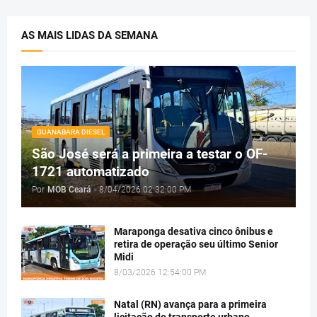
AS MAIS LIDAS DA SEMANA
GUANABARA DIESEL
São José será a primeira a testar o OF-
1721 automatizado
Por
MOB Ceará
-
8/04/2026 02:32:00 PM
Maraponga desativa cinco ônibus e
retira de operação seu último Senior
Midi
8/03/2026 12:54:00 PM
Natal (RN) avança para a primeira
licitação do transporte urbano