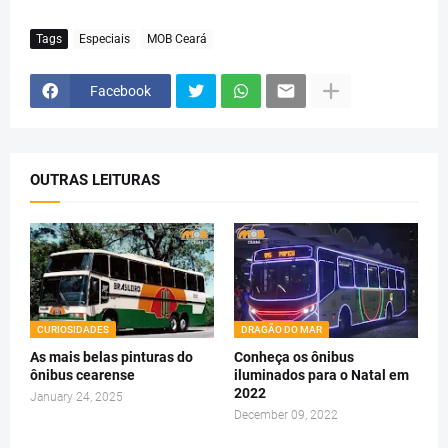
Tags
Especiais
MOB Ceará
Facebook
OUTRAS LEITURAS
CURIOSIDADES
DRAGÃO DO MAR
As mais belas pinturas do
Conheça os ônibus
ônibus cearense
iluminados para o Natal em
2022
January 24, 2025
December 09, 2022