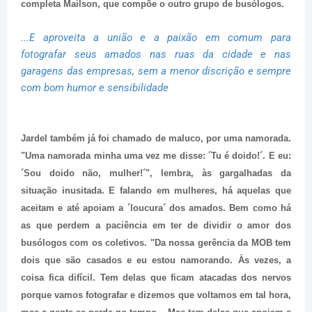
completa Mailson, que compõe o outro grupo de busólogos.
...E aproveita a união e a paixão em comum para
fotografar seus amados nas ruas da cidade e nas
garagens das empresas, sem a menor discrição e sempre
com bom humor e sensibilidade
Jardel também já foi chamado de maluco, por uma namorada.
"Uma namorada minha uma vez me disse: ´Tu é doido!´. E eu:
´Sou doido não, mulher!´", lembra, às gargalhadas da
situação inusitada. E falando em mulheres, há aquelas que
aceitam e até apoiam a ´loucura´ dos amados. Bem como há
as que perdem a paciência em ter de dividir o amor dos
busólogos com os coletivos. "Da nossa gerência da MOB tem
dois que são casados e eu estou namorando. Às vezes, a
coisa fica difícil. Tem delas que ficam atacadas dos nervos
porque vamos fotografar e dizemos que voltamos em tal hora,