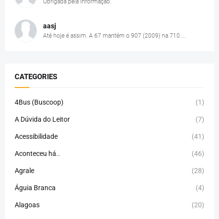
Obrigada pela informação.
aasj
Até hoje é assim. A 67 mantém o 907 (2009) na 710....
CATEGORIES
4Bus (Buscoop)
(1)
A Dúvida do Leitor
(7)
Acessibilidade
(41)
Aconteceu há..
(46)
Agrale
(28)
Águia Branca
(4)
Alagoas
(20)