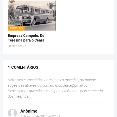
ESPECIAIS
Empresa Campelo: De
Teresina para o Ceará
December 26, 2021
1 COMENTÁRIOS
Deixe seu comentário sobre nossas matérias, ou mande
sugestões através do contato
mobceara@gmail.com
.
Ressaltamos que não nos responsabilizamos pelo conteúdo
dos mesmos.
Anônimo
1 de junho de 2014 às 02:09