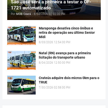
São José será a primeira a testar o OF-
1721 automatizado
Por
MOB Ceará
-
8/04/2026 02:32:00 PM
Maraponga desativa cinco ônibus e
retira de operação seu último Senior
Midi
8/03/2026 12:54:00 PM
Natal (RN) avança para a primeira
licitação do transporte urbano
8/04/2026 12:50:00 PM
Crateús adquire dois micros 0km para o
TRUE
7/30/2026 02:58:00 PM